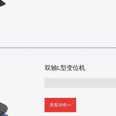
双轴L型变位机
查看详情>>