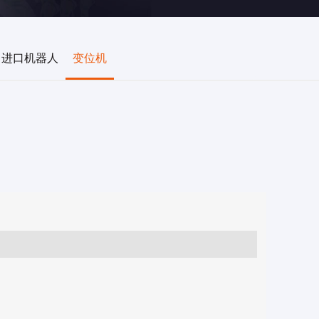
进口机器人
变位机