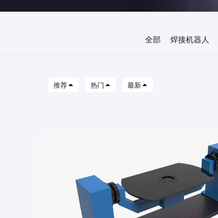
全部
焊接机器人
推荐
热门
最新