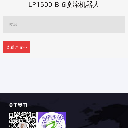
LP1500-B-6喷涂机器人
喷涂
查看详情>>
关于我们